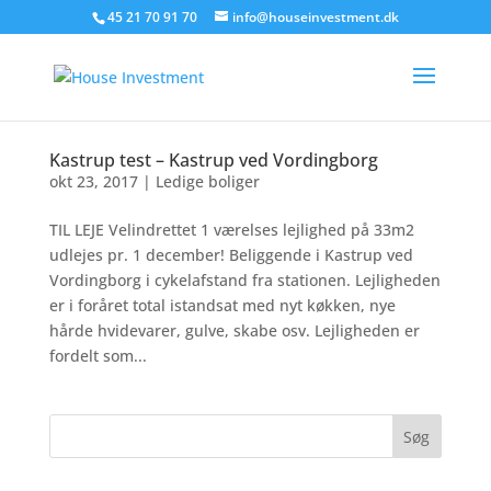
45 21 70 91 70
info@houseinvestment.dk
Kastrup test – Kastrup ved Vordingborg
okt 23, 2017
|
Ledige boliger
TIL LEJE Velindrettet 1 værelses lejlighed på 33m2
udlejes pr. 1 december! Beliggende i Kastrup ved
Vordingborg i cykelafstand fra stationen. Lejligheden
er i foråret total istandsat med nyt køkken, nye
hårde hvidevarer, gulve, skabe osv. Lejligheden er
fordelt som...